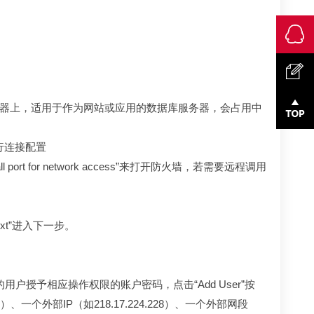
ＱＱ咨询
用会运行在机器上，适用于作为网站或应用的数据库服务器，会占用中
意见反
进行连接配置
馈
返回顶
 for network access”来打开防火墙，若需要远程调用
部
ext”进入下一步。
授予相应操作权限的账户密码，点击“Add User”按
一个外部IP（如218.17.224.228）、一个外部网段